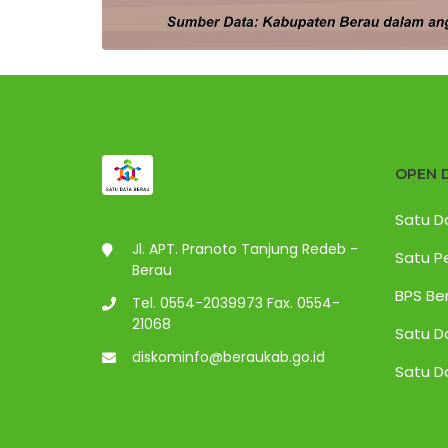
OPEN 
Satu D
Jl. APT. Pranoto Tanjung Redeb -
Satu P
Berau
BPS Be
Tel. 0554-2039973 Fax. 0554-
21068
Satu D
diskominfo@beraukab.go.id
Satu D