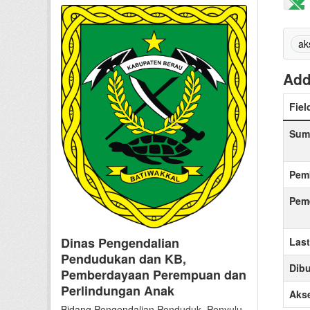
ak
Add
Fiel
Sum
Pem
Peme
Dinas Pengendalian
Las
Pendudukan dan KB,
Dibu
Pemberdayaan Perempuan dan
Perlindungan Anak
Aks
Bidang Pengendalian Penduduk, Penyulu