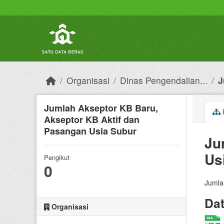
Skip to main content
Organisasi
Dinas Pengendalian...
J
Jumlah Akseptor KB Baru,
K
Akseptor KB Aktif dan
Pasangan Usia Subur
Ju
Us
Pengikut
0
Jumla
Da
Organisasi