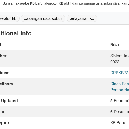
Jumlah akseptor KB baru, akseptor KB aktif, dan pasangan usia subur disajikan..
septor kb
pasangan usia subur
pelayanan kb
itional Info
d
Nilai
ber
Sistem In
2023
buat
DPPKBP3A
lihara
Dinas Pen
Pemberda
t Updated
5 Februar
at
6 Desembe
eptor
KB Baru