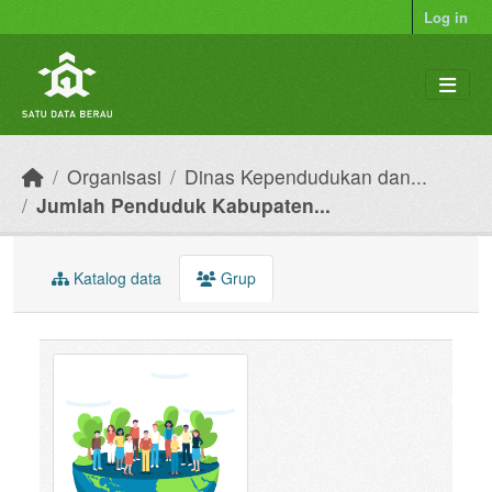
Skip to main content
Log in
Organisasi
Dinas Kependudukan dan...
Jumlah Penduduk Kabupaten...
Katalog data
Grup