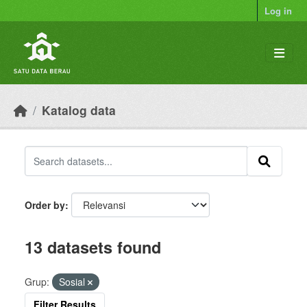
Skip to main content
Log in
Katalog data
Order by
13 datasets found
Grup:
Sosial
Filter Results