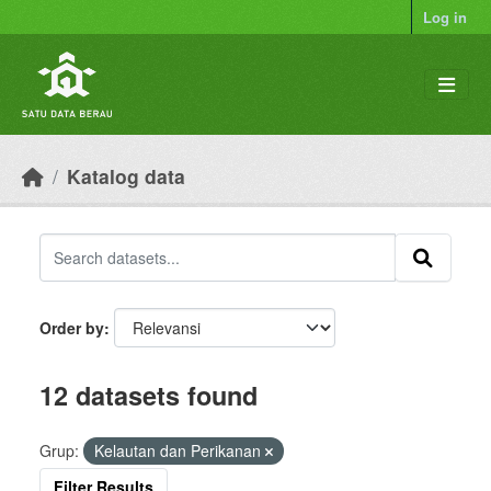
Skip to main content
Log in
Katalog data
Order by
12 datasets found
Grup:
Kelautan dan Perikanan
Filter Results