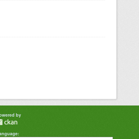
owered by
anguage