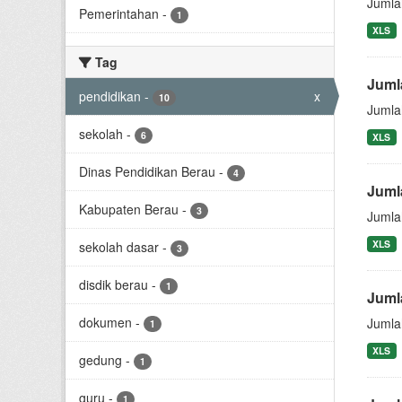
Jumla
Pemerintahan
-
1
XLS
Tag
Juml
pendidikan
-
x
10
Jumla
sekolah
-
6
XLS
Dinas Pendidikan Berau
-
4
Juml
Kabupaten Berau
-
3
Jumla
XLS
sekolah dasar
-
3
disdik berau
-
1
Juml
dokumen
-
Jumla
1
XLS
gedung
-
1
guru
-
1