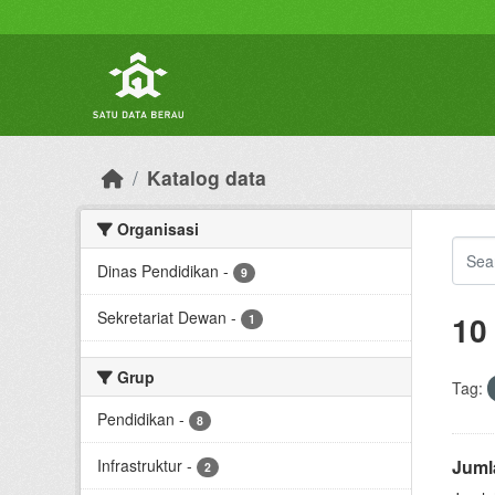
Skip to main content
Katalog data
Organisasi
Dinas Pendidikan
-
9
Sekretariat Dewan
-
10
1
Grup
Tag:
Pendidikan
-
8
Infrastruktur
-
Juml
2