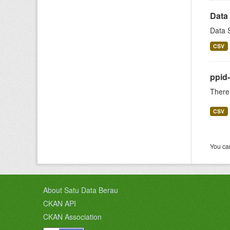
Data
Data 
CSV
ppid-
There 
CSV
You can
About Satu Data Berau
CKAN API
CKAN Association