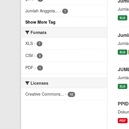
Juml
Jumla
Jumlah Anggota...
-
1
XLS
Show More Tag
Formats
Juml
XLS
-
Jumla
7
XLS
CSV
-
3
PDF
-
1
JUM
Jumla
Licenses
XLS
Creative Commons...
-
10
PPID
Dokum
PDF