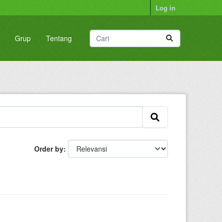
Log in
Grup
Tentang
Order by