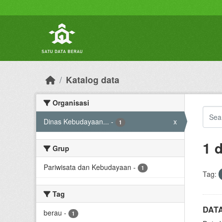
Skip to main content
Katalog data
Organisasi
Dinas Kebudayaan...
-
x
1
1 
Grup
Pariwisata dan Kebudayaan
-
1
Tag:
Tag
DAT
berau
-
1