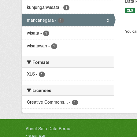
Data 
kunjunganwisata
-
1
XLS
mancanegara
-
x
1
You can
wisata
-
1
wisatawan
-
1
Formats
XLS
-
1
Licenses
Creative Commons...
-
1
About Satu Data Berau
CKAN API