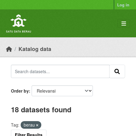
Skip to main content
Log in
Katalog data
Order by
18 datasets found
Tag:
berau
Filter Results