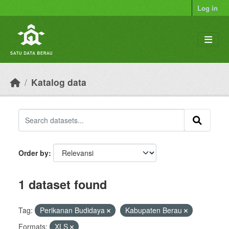
Skip to main content
Log in
Katalog data
Order by
1 dataset found
Tag:
Perikanan Budidaya
Kabupaten Berau
Formats:
XLS