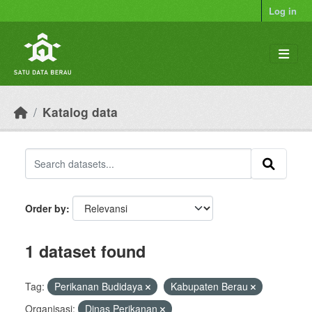
Skip to main content
Log in
Katalog data
Order by
1 dataset found
Tag:
Perikanan Budidaya
Kabupaten Berau
Organisasi:
Dinas Perikanan