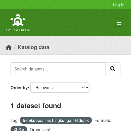
Skip to main content
Log in
Katalog data
Order by
1 dataset found
Tag:
Indeks Kualitas Lingkungan Hidup
Formats:
XLS
Organisasi: