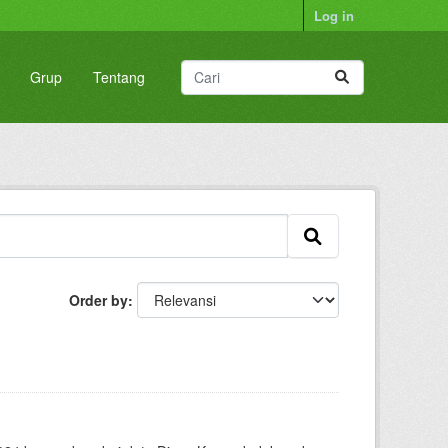
Log in
Grup
Tentang
Order by