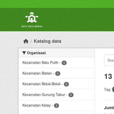
Skip to main content
Katalog data
Organisasi
Kecamatan Batu Putih
-
1
Kecamatan Biatan
-
13
1
Kecamatan Biduk-Biduk
-
1
Tag:
Kecamatan Gunung Tabur
-
1
Kecamatan Kelay
-
1
Juml