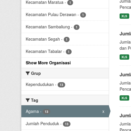
Jumla
Kecamatan Maratua
-
1
Pencat
Kecamatan Pulau Derawan
-
1
XLS
Kecamatan Sambaliung
-
1
Juml
Kecamatan Segah
-
1
Jumla
dan Pe
Kecamatan Tabalar
-
1
XLS
Show More Organisasi
Grup
Juml
Jumla
Kependudukan
-
13
Pencat
XLS
Tag
Agama
-
x
13
Juml
Jumlah Penduduk
-
Jumla
13
Pencat