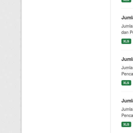
Juml
Jumla
dan Pe
XLS
Juml
Jumla
Pencat
XLS
Juml
Jumla
Pencat
XLS