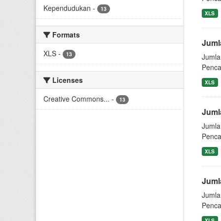
Kependudukan
-
13
XLS
Formats
Juml
XLS
-
13
Jumla
Pencat
Licenses
XLS
Creative Commons...
-
13
Juml
Jumla
Pencat
XLS
Juml
Jumla
Pencat
XLS