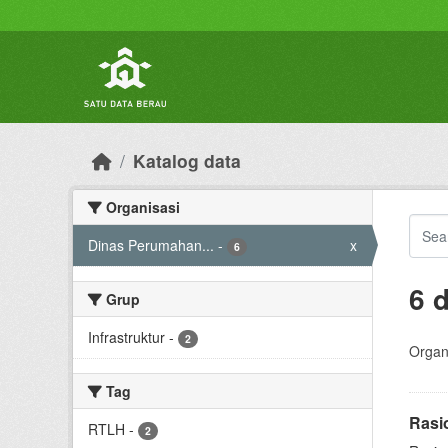
Skip to main content
Katalog data
Organisasi
Dinas Perumahan...
-
x
6
6 
Grup
Infrastruktur
-
2
Organi
Tag
Rasi
RTLH
-
2