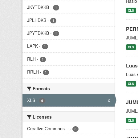
Rasio
JKYTDKKB
-
1
XLS
JPLHDKB
-
1
PER
JPYTDKKB
-
1
JUML
LAPK
-
1
XLS
RLH
-
1
Luas
RRLH
-
1
Luas 
XLS
Formats
XLS
-
x
6
JUM
JUML
Licenses
XLS
Creative Commons...
-
6