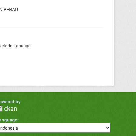
N BERAU
Periode Tahunan
owered by
anguage