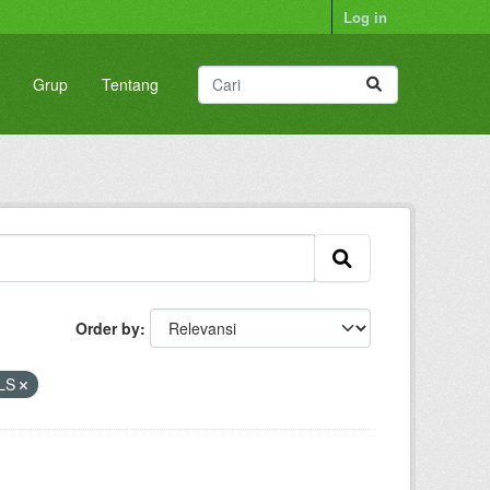
Log in
Grup
Tentang
Order by
LS