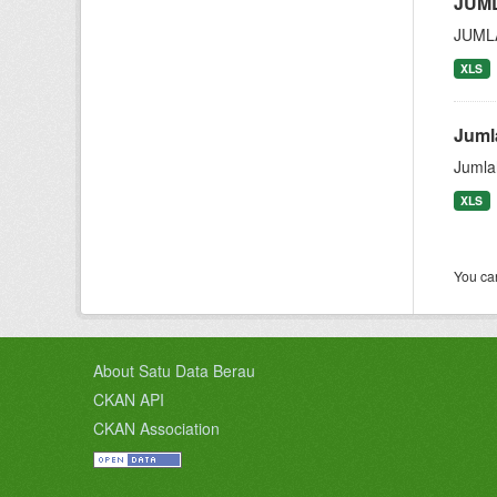
JUM
JUML
XLS
Juml
Jumla
XLS
You can
About Satu Data Berau
CKAN API
CKAN Association