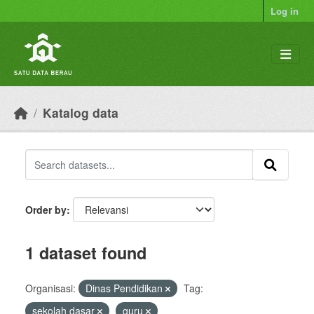
Skip to main content
Log in
Katalog data
Order by
1 dataset found
Organisasi:
Dinas Pendidikan
Tag:
sekolah dasar
guru