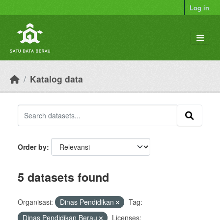
Skip to main content
Log in
Katalog data
Order by
5 datasets found
Organisasi:
Dinas Pendidikan
Tag:
Dinas Pendidikan Berau
Licenses: