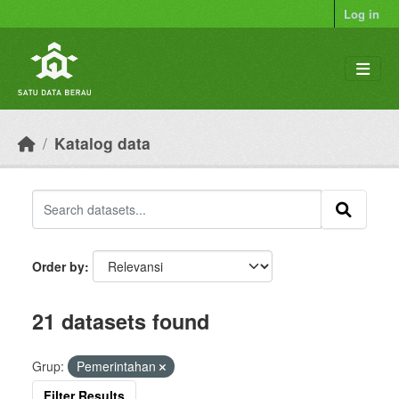
Skip to main content
Log in
Katalog data
Order by
21 datasets found
Grup:
Pemerintahan
Filter Results