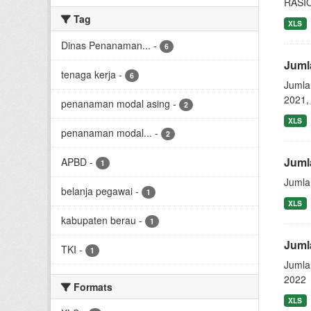
RASI
Tag
XLS
Dinas Penanaman...
-
6
Juml
tenaga kerja
-
6
Jumla
2021,
penanaman modal asing
-
2
XLS
penanaman modal...
-
2
Juml
APBD
-
1
Jumla
belanja pegawai
-
1
XLS
kabupaten berau
-
1
Juml
TKI
-
1
Jumla
2022
Formats
XLS