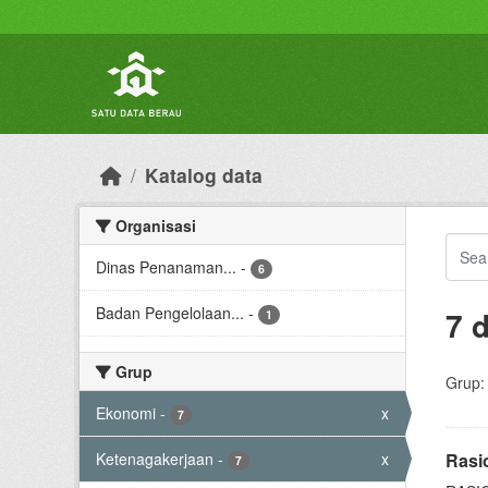
Skip to main content
Katalog data
Organisasi
Dinas Penanaman...
-
6
Badan Pengelolaan...
-
7 
1
Grup
Grup:
Ekonomi
-
x
7
Ketenagakerjaan
-
x
Rasi
7