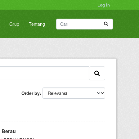
Log in
Grup
Tentang
Order by
n Berau