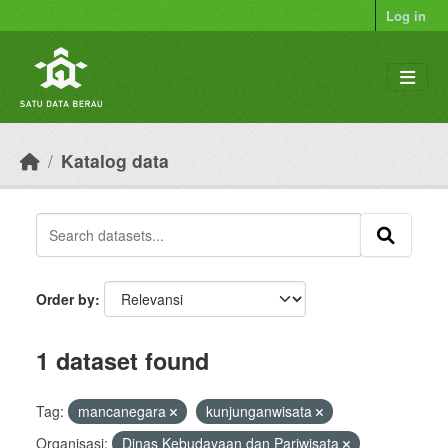
Skip to main content
Log in
Katalog data
Order by
1 dataset found
Tag:
mancanegara
kunjunganwisata
Organisasi:
Dinas Kebudayaan dan Pariwisata