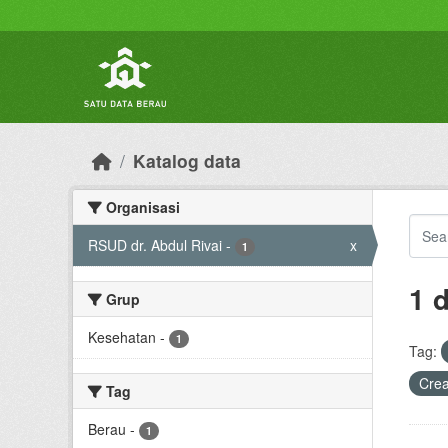
Skip to main content
Katalog data
Organisasi
RSUD dr. Abdul Rivai
-
x
1
1 
Grup
Kesehatan
-
1
Tag:
Crea
Tag
Berau
-
1