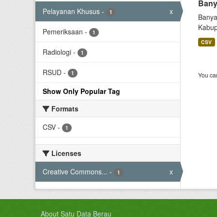
Bany
Pelayanan Khusus
-
x
1
Banya
Kabup
Pemeriksaan
-
1
CSV
Radiologi
-
1
RSUD
-
1
You can
Show Only Popular Tag
Formats
CSV
-
1
Licenses
Creative Commons...
-
x
1
About Satu Data Berau