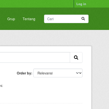
Log in
Grup
Tentang
Order by
s: