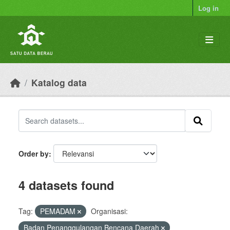
Skip to main content
Log in
Katalog data
Order by
4 datasets found
Tag:
PEMADAM
Organisasi:
Badan Penanggulangan Bencana Daerah