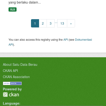
yang berlaku dalam...
XLS
...
1
2
3
13
»
You can also access this registry using the
API
(see
Dokumentasi
API
).
About Satu Data Berau
CKAN API
CKAN Association
Powered by
Language