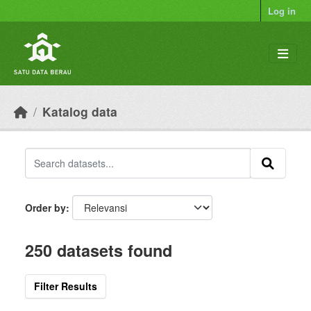
Skip to main content
Log in
Katalog data
Order by
250 datasets found
Filter Results